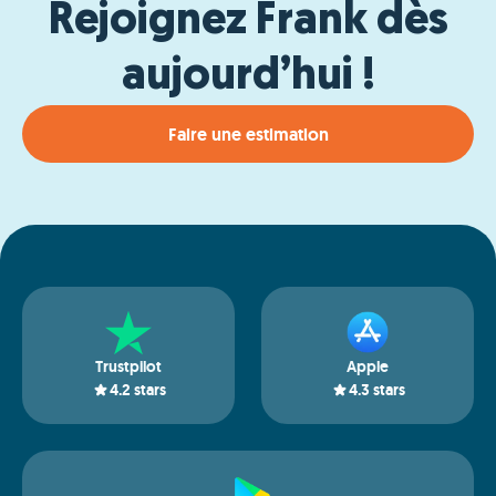
Rejoignez Frank dès
aujourd’hui !
Faire une estimation
Trustpilot
Apple
4.2
stars
4.3
stars