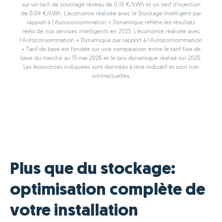
sur un tarif de soutirage réseau de 0,19 €/kWh et un tarif d'injection
de 0,04 €/kWh. L'économie réalisée avec le Stockage Intelligent par
rapport à l'Autoconsommation + Dynamique reflète les résultats
réels de nos services intelligents en 2025. L'économie réalisée avec
l'Autoconsommation + Dynamique par rapport à l'Autoconsommation
+ Tarif de base est fondée sur une comparaison entre le tarif fixe de
base du marché au 15 mai 2026 et le prix dynamique réalisé sur 2025.
Les économies indiquées sont données à titre indicatif et sont non
contractuelles.
Plus que du stockage:
optimisation complète de
votre installation