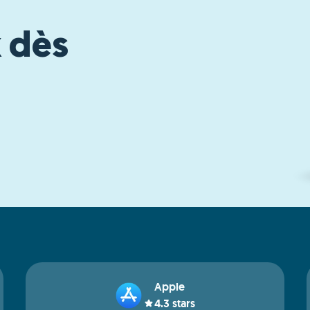
k dès
Apple
4.3
stars