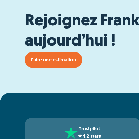
Rejoignez Fran
aujourd’hui !
Faire une estimation
Trustpilot
4.2
stars