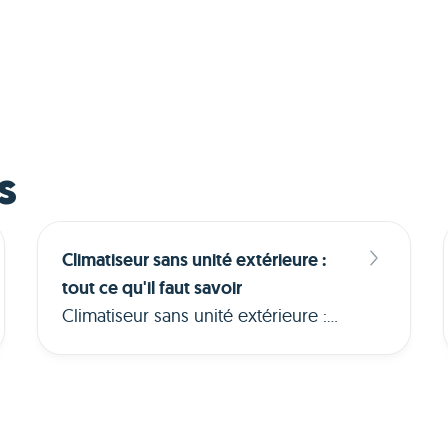
s
Climatiseur sans unité extérieure :
tout ce qu'il faut savoir
Climatiseur sans unité extérieure :
fonctionnement, types, prix et aides
disponibles en 2026. Découvrez
quelle solution convient à votre
logement.