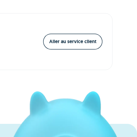
stockage solaire, ce qu'elle coûte et
si elle est rentable en 2026.
Aller au service client