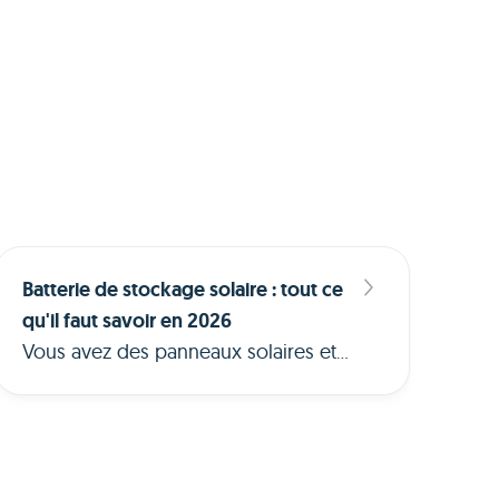
Batterie de stockage solaire : tout ce
qu'il faut savoir en 2026
Vous avez des panneaux solaires et
vous souhaitez stocker votre
électricité plutôt que de la réinjecter
sur le réseau à bas prix ? Voici
comment fonctionne une batterie de