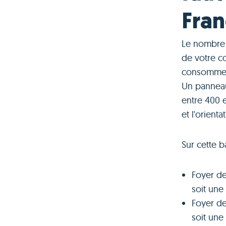
Fran
Le nombre 
de votre c
consomme e
Un panneau
entre 400 e
et l'orienta
Sur cette 
Foyer d
soit une 
Foyer d
soit une 