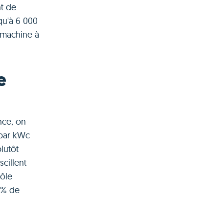
nt de
qu'à 6 000
 machine à
e
nce, on
 par kWc
lutôt
cillent
rôle
 % de