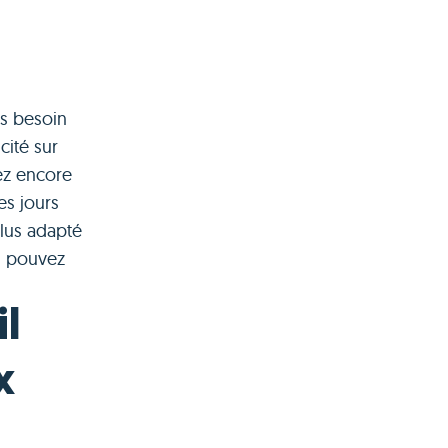
us besoin
cité sur
ez encore
es jours
plus adapté
s pouvez
il
x