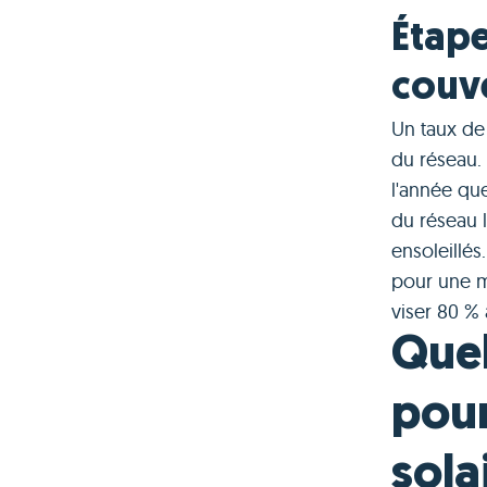
Étape
couv
Un taux de
du réseau. 
l'année qu
du réseau l
ensoleillé
pour une m
viser 80 % 
Quel
pour
sola