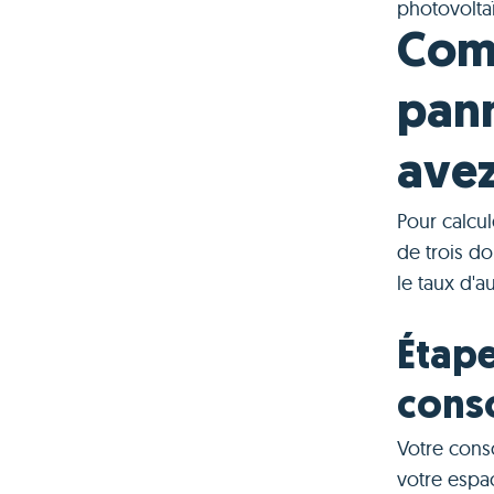
photovolta
Comm
pann
avez
Pour calcu
de trois d
le taux d'
Étape
cons
Votre conso
votre espac