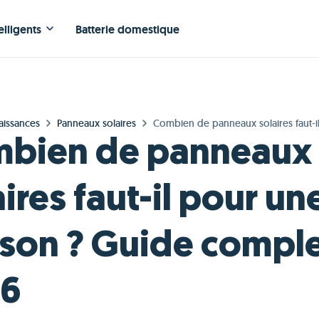
elligents
Batterie domestique
aissances
Panneaux solaires
Combien de panneaux solaires faut-i
maison ? Guide complet 2026
bien de panneaux
ires faut-il pour un
son ? Guide compl
26