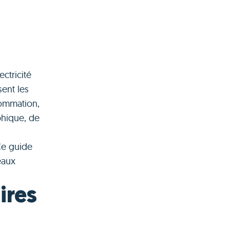
ctricité
ent les
sommation,
phique, de
Ce guide
eaux
ires