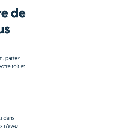
re de
us
n, partez
tre toit et
ou dans
s n'avez