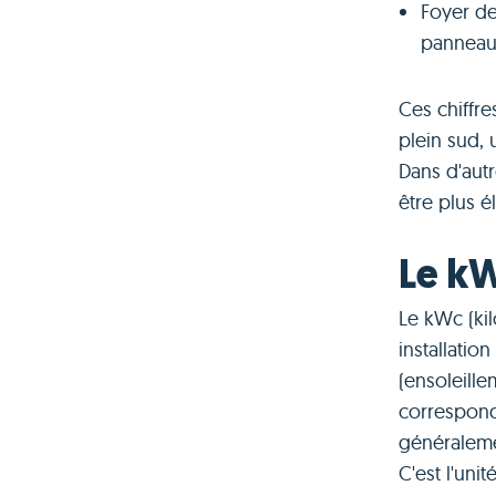
Foyer de
panneaux
Ces chiffre
plein sud, 
Dans d'aut
être plus é
Le kW
Le kWc (kil
installatio
(ensoleill
correspond
généraleme
C'est l'uni