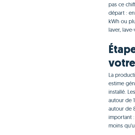
pas ce chif
départ : e
kWh ou plu
laver, lave
Étape
votre
La producti
estime gén
installé. L
autour de 
autour de 8
important :
moins qu'un