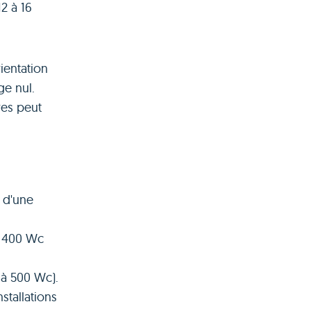
2 à 16
ientation
ge nul.
res peut
e d'une
e 400 Wc
 à 500 Wc).
stallations