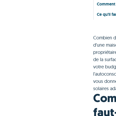
Comment o
Ce qu'il fa
Combien de 
d'une mais
propriétai
de la surfa
votre budge
l'autocons
vous donne
solaires ad
Comb
faut