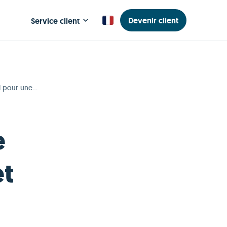
Devenir client
Service client
l pour une
e
et