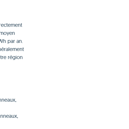
rectement
r moyen
Wh par an.
néralement
tre région
nneaux,
anneaux,