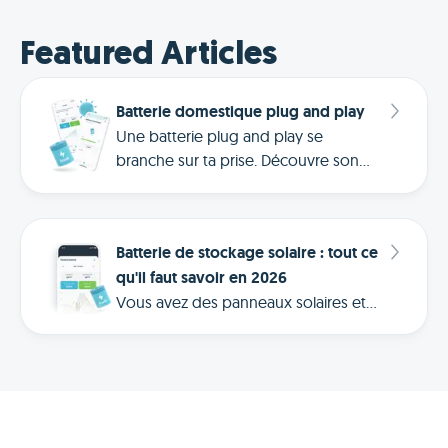
Featured Articles
Batterie domestique plug and play
Une batterie plug and play se
branche sur ta prise. Découvre son
fonctionnement, ses limites réelles et
quand envisager une solution plus
puissante.
Batterie de stockage solaire : tout ce
qu'il faut savoir en 2026
Vous avez des panneaux solaires et
vous souhaitez stocker votre
électricité plutôt que de la réinjecter
sur le réseau à bas prix ? Voici
comment fonctionne une batterie de
stockage solaire, ce qu'elle coûte et si
elle est rentable en 2026.