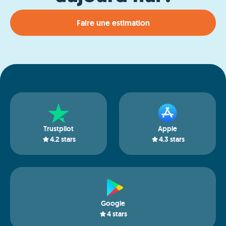
Faire une estimation
Trustpilot
Apple
4.2
stars
4.3
stars
Google
4
stars