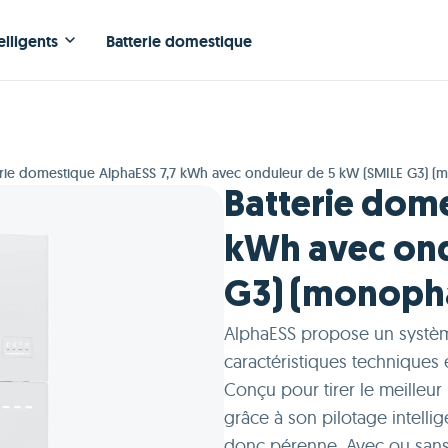
elligents
Batterie domestique
erie domestique AlphaESS 7,7 kWh avec onduleur de 5 kW (SMILE G3) 
Batterie dome
kWh avec ond
G3) (monoph
AlphaESS propose un systèm
caractéristiques techniques 
Conçu pour tirer le meilleur
grâce à son pilotage intelli
donc pérenne. Avec ou sans 