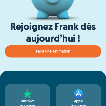
Rejoignez Frank dès
aujourd’hui !
Faire une estimation
Trustpilot
Apple
4.2
stars
4.3
stars