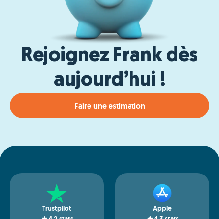
Rejoignez Frank dès
aujourd’hui !
Faire une estimation
Trustpilot
Apple
4.2
stars
4.3
stars