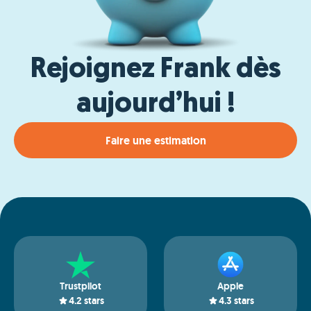
Rejoignez Frank dès
aujourd’hui !
Faire une estimation
Trustpilot
Apple
4.2
stars
4.3
stars